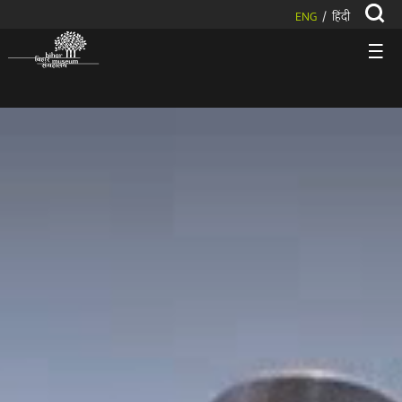
ENG
हिंदी
/